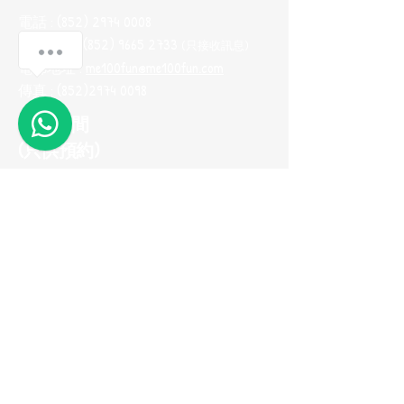
電話 :
(852) 2974 0008
Whatsapp :
(852) 9665 2733
(只接收訊息
)
電郵地址 :
me100fun@me100fun.com
傳真 :
(852)2974 0098
開放時間
(只供預約)
星期一至五 10:00-18:30
星期六日及公眾假期只供預約
(如需參觀陳列室，請預早一天用
Whatsapp與我們聯繫，以便安排)
立即加入我們的
會員推薦計劃！
© 2026 ME100fun 版權所有