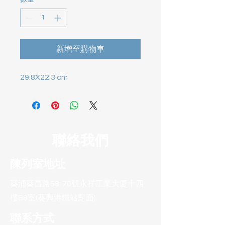
新增至購物車
29.8X22.3 cm
聯絡我們
陳列室地址
葵涌葵昌路58-70號永祥工業大廈十四
樓B8室(葵興港鐵站對面)
聯系方式