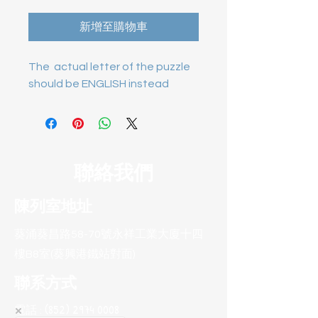
新增至購物車
The  actual letter of the puzzle 
should be ENGLISH instead
聯絡我們
陳列室地址
葵涌葵昌路58-70號永祥工業大廈十四
樓B8室(葵興港鐵站對面)
聯系方式
電話 :
(852) 2974 0008