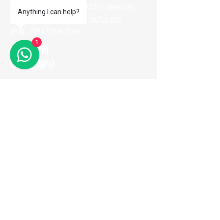
Whatsapp :
(852) 9665 2733
(只接收訊息
)
Anything I can help?
電郵地址 :
me100fun@me100fun.com
傳真 :
(852)2974 0098
1
開放時間
(只供預約)
星期一至五 10:00-18:30
星期六日及公眾假期只供預約
(如需參觀陳列室，請預早一天用
Whatsapp與我們聯繫，以便安排)
立即加入我們的
會員推薦計劃！
© 2026 ME100fun 版權所有
隱私權政策