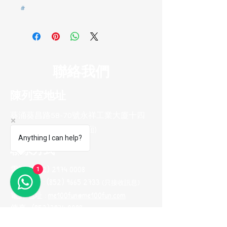
#
聯絡我們
陳列室地址
葵涌葵昌路58-70號永祥工業大廈十四
樓B8室(葵興港鐵站對面)
Anything I can help?
聯系方式
電話 :
(852) 2974 0008
1
Whatsapp :
(852) 9665 2733
(只接收訊息
)
電郵地址 :
me100fun@me100fun.com
傳真 :
(852)2974 0098
開放時間