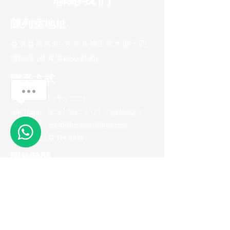
陳列室地址
葵涌葵昌路58-70號永祥工業大廈十四
樓B8室(葵興港鐵站對面)
聯系方式
Anything I can help?
電話 :
(852) 2974 0008
Whatsapp :
(852) 9665 2733
(只接收訊息
)
1
電郵地址 :
me100fun@me100fun.com
傳真 :
(852)2974 0098
開放時間
(只供預約)
星期一至五 10:00-18:30
星期六日及公眾假期只供預約
(如需參觀陳列室，請預早一天用