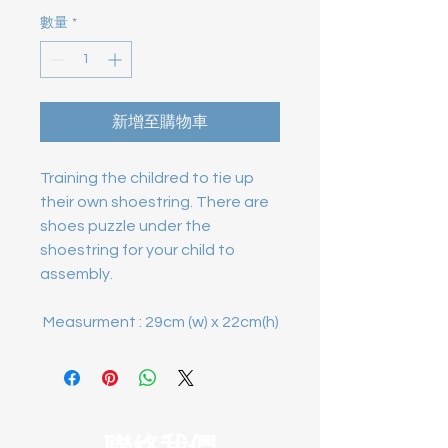
數量
*
新增至購物車
Training the childred to tie up 
their own shoestring. There are 
shoes puzzle under the 
shoestring for your child to 
 Measurment : 29cm (w) x 22cm(h)
聯絡我們