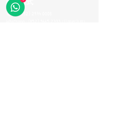
聯系方式
電話 :
(852) 2974 0008
Whatsapp :
(852) 9665 2733
(只接收訊息
)
電郵地址 :
me100fun@me100fun.com
傳真 :
(852)2974 0098
開放時間
(只供預約)
星期一至五 10:00-18:30
星期六日及公眾假期只供預約
(如需參觀陳列室，請預早一天用
Whatsapp與我們聯繫，以便安排)
立即加入我們的
會員推薦計劃！