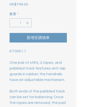
HK$749.00
價格
數量
*
新增至購物車
KT0001.1
One pair of stilts, 2 ropes, and
pebbled track features anti-slip
guards in rubber; the handrails
have an adjustable mechanism.
Both ends of the pebbled track
can be set for balancing. Once
the ropes are removed, the pad