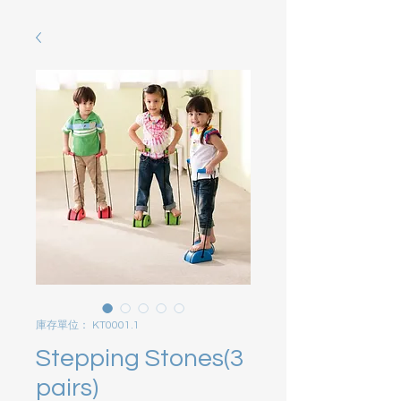
庫存單位： KT0001.1
Stepping Stones(3
pairs)