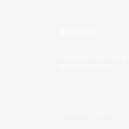
陳列室地址
葵涌葵昌路58-70號永祥工業大廈
四樓B8室(葵興港鐵站對面)
© 2026 ME100fun 版權所有