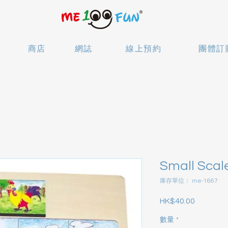
商店
網誌
線上預約
團體訂
Small Scal
庫存單位： me-1667
HK$40.00
價格
數量
*