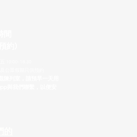
時間
預約)
10:00-18:30
及公眾假期只供預約
參觀陳列室，請預早一天用
sapp與我們聯繫，以便安
們的