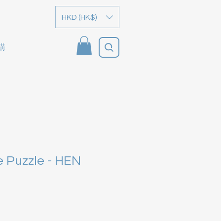
HKD (HK$)
購
e Puzzle - HEN