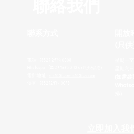
聯絡我們
聯系方式
開放
(只供
電話 : (852) 2974 0008
十
星期一至五 
Whatsapp : (852) 9665 2733
(只接收訊息
)
星期六日
電郵地址 :
me100fun@me100fun.com
(如需
傳真 : (852)2974 0098
What
排)
立即加入我