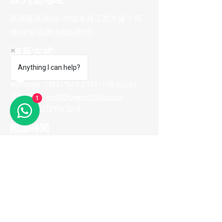
葵涌葵昌路58-70號永祥工業大廈十四
樓B8室(葵興港鐵站對面)
聯系方式
Anything I can help?
電話 :
(852) 2974 0008
Whatsapp :
(852) 9665 2733
(只接收訊息
)
電郵地址 :
me100fun@me100fun.com
1
傳真 :
(852)2974 0098
開放時間
(只供預約)
星期一至五 10:00-18:30
星期六日及公眾假期只供預約
(如需參觀陳列室，請預早一天用
Whatsapp與我們聯繫，以便安排)