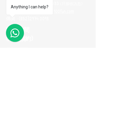
Whatsapp :
(852) 9665 2733
(只接收訊息
)
Anything I can help?
電郵地址 :
me100fun@me100fun.com
傳真 :
(852)2974 0098
1
開放時間
(只供預約)
星期一至五 10:00-18:30
星期六日及公眾假期只供預約
(如需參觀陳列室，請預早一天用
Whatsapp與我們聯繫，以便安排)
立即加入我們的
會員推薦計劃！
© 2026 ME100fun 版權所有
隱私權政策