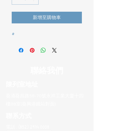
新增至購物車
#
聯絡我們
陳列室地址
葵涌葵昌路58-70號永祥工業大廈十四
樓B8室(葵興港鐵站對面)
聯系方式
電話 :
(852) 2974 0008