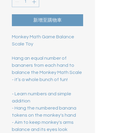
新增至購物車
Monkey Math Game Balance
Scale Toy
Hang an equal number of
bananers from each hand to
balance the Monkey Math Scale
- it’s a whole bunch of fun!
- Learn numbers and simple
addition
- Hang the numbered banana
tokens on the monkey's hand
- Aim to keep monkey's arms
balance and its eyes look