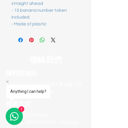
straight ahead
- 15 banana number token
included
- Made of plastic
聯絡我們
陳列室地址
葵涌葵昌路58-70號永祥工業大廈十四
Anything I can help?
樓B8室(葵興港鐵站對面)
聯系方式
1
電話 :
(852) 2974 0008
Whatsapp :
(852) 9665 2733
(只接收訊息
)