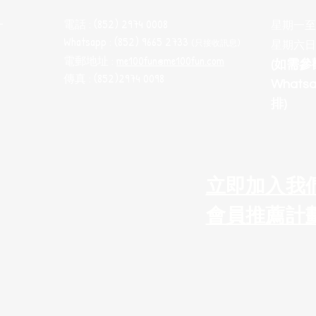
電話 : (852) 2974 0008
十
星期一至五 
Whatsapp : (852) 9665 2733
(只接收訊息
)
星期六日
電郵地址 :
me100fun@me100fun.com
(如需
傳真 : (852)2974 0098
What
排)
立即加入我
會員推薦計