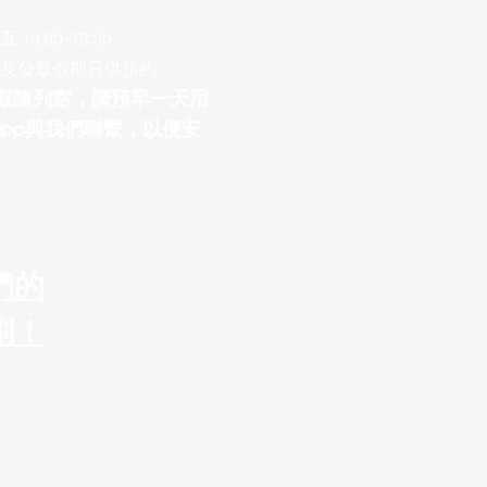
10:00-18:30
及公眾假期只供預約
參觀陳列室，請預早一天用
sapp與我們聯繫，以便安
們的
劃！