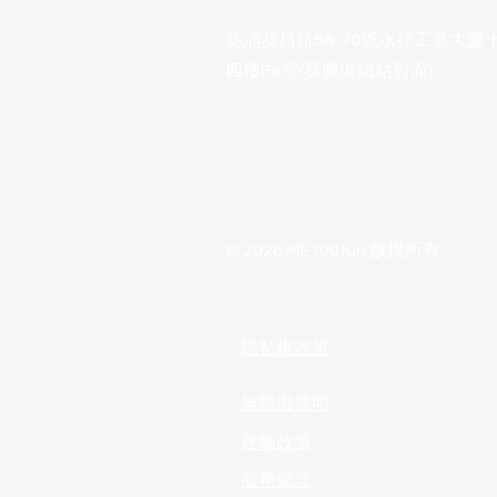
葵涌葵昌路58-70號永祥工業大廈
四樓B8室(葵興港鐵站對面)
© 2026 ME100fun 版權所有
隱私權政策
無障礙聲明
運輸政策
服務條款