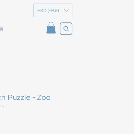
HKD (HK$)
購
h Puzzle - Zoo
18