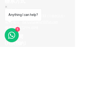
聯系方式
電話 :
(852) 2974 0008
Anything I can help?
Whatsapp :
(852) 9665 2733
(只接收訊息
)
電郵地址 :
me100fun@me100fun.com
傳真 :
(852)2974 0098
1
開放時間
(只供預約)
星期一至五 10:00-18:30
星期六日及公眾假期只供預約
(如需參觀陳列室，請預早一天用
Whatsapp與我們聯繫，以便安排)
立即加入我們的
會員推薦計劃！