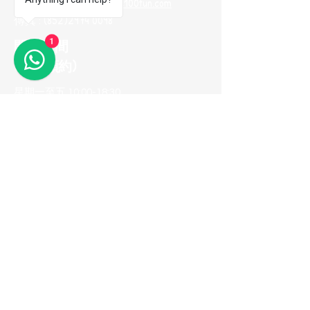
電郵地址 :
me100fun@me100fun.com
傳真 :
(852)2974 0098
1
開放時間
(只供預約)
星期一至五 10:00-18:30
星期六日及公眾假期只供預約
(如需參觀陳列室，請預早一天用
Whatsapp與我們聯繫，以便安排)
立即加入我們的
會員推薦計劃！
© 2026 ME100fun 版權所有
隱私權政策
無障礙聲明