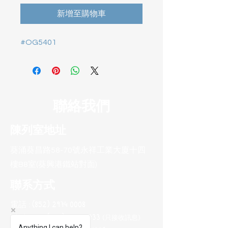
新增至購物車
#OG5401
聯絡我們
陳列室地址
葵涌葵昌路58-70號永祥工業大廈十四
樓B8室(葵興港鐵站對面)
聯系方式
電話 :
(852) 2974 0008
Whatsapp :
(852) 9665 2733
(只接收訊息
)
Anything I can help?