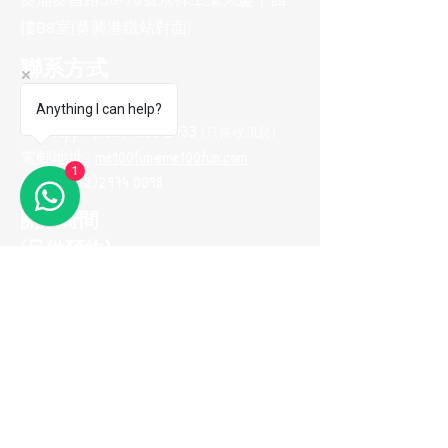
葵涌葵昌路58-70號永祥工業大廈十四
樓B8室(葵興港鐵站對面)
聯系方式
電話 :
(852) 2974 0008
Anything I can help?
Whatsapp :
(852) 9665 2733
(只接收訊息
)
電郵地址 :
me100fun@me100fun.com
1
傳真 :
(852)2974 0098
開放時間
(只供預約)
星期一至五 10:00-18:30
星期六日及公眾假期只供預約
(如需參觀陳列室，請預早一天用
Whatsapp與我們聯繫，以便安排)
立即加入我們的
會員推薦計劃！