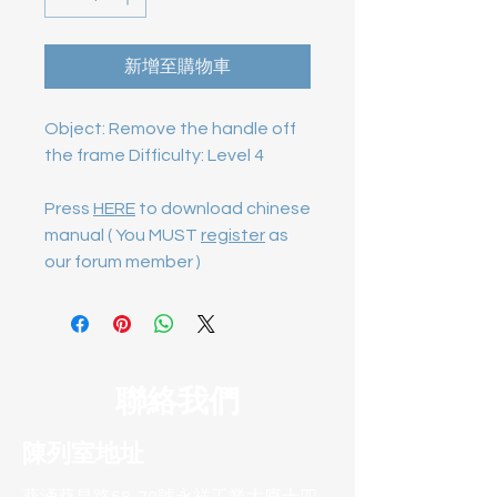
新增至購物車
Object: Remove the handle off 
the frame Difficulty: Level 4

Press
HERE
to download chinese
manual ( You MUST
register
as
our forum member )
聯絡我們
陳列室地址