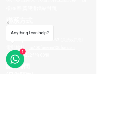
葵涌葵昌路58-70號永祥工業大廈十四
樓B8室(葵興港鐵站對面)
聯系方式
電話 :
(852) 2974 0008
Anything I can help?
Whatsapp :
(852) 9665 2733
(只接收訊息
)
電郵地址 :
me100fun@me100fun.com
1
傳真 :
(852)2974 0098
開放時間
(只供預約)
星期一至五 10:00-18:30
星期六日及公眾假期只供預約
(如需參觀陳列室，請預早一天用
Whatsapp與我們聯繫，以便安排)
立即加入我們的
會員推薦計劃！