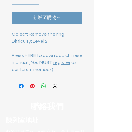
新增至購物車
Object: Remove the ring 
Difficulty: Level 2

Press
HERE
to download chinese
manual ( You MUST
register
as
our forum member )
聯絡我們
陳列室地址