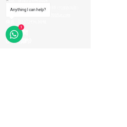
電話 :
(852) 2974 0008
Whatsapp :
(852) 9665 2733
(只接收訊息
)
Anything I can help?
電郵地址 :
me100fun@me100fun.com
傳真 :
(852)2974 0098
1
開放時間
(只供預約)
星期一至五 10:00-18:30
星期六日及公眾假期只供預約
(如需參觀陳列室，請預早一天用
Whatsapp與我們聯繫，以便安排)
立即加入我們的
會員推薦計劃！
© 2026 ME100fun 版權所有