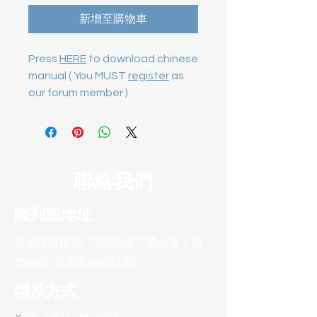
新增至購物車
Press
HERE
to download chinese
manual ( You MUST
register
as
our forum member )
聯絡我們
陳列室地址
葵涌葵昌路58-70號永祥工業大廈十四
樓B8室(葵興港鐵站對面)
聯系方式