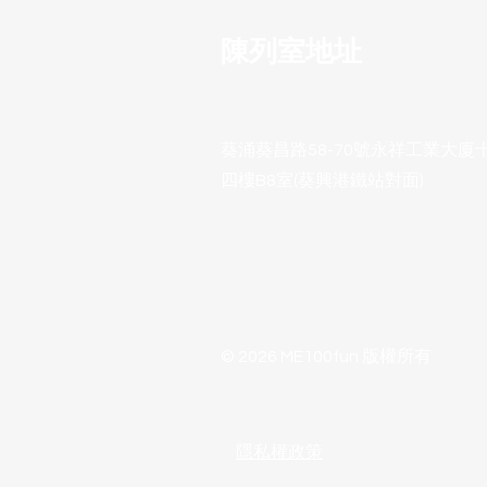
陳列室地址
葵涌葵昌路58-70號永祥工業大廈
四樓B8室(葵興港鐵站對面)
© 2026 ME100fun 版權所有
隱私權政策