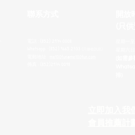
聯系方式
開放
(只供
電話 : (852) 2974 0008
十
星期一至五 
Whatsapp : (852) 9665 2733
(只接收訊息
)
星期六日
電郵地址 :
me100fun@me100fun.com
(如需
傳真 : (852)2974 0098
What
排)
立即加入我
會員推薦計