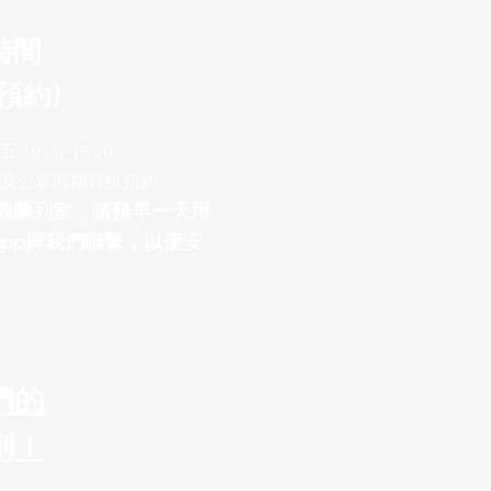
時間
預約)
10:00-18:30
及公眾假期只供預約
參觀陳列室，請預早一天用
sapp與我們聯繫，以便安
們的
劃！