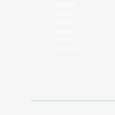
無障礙聲明
運輸政策
服務條款
退貨政策
​關於我們
會員獎勵計劃