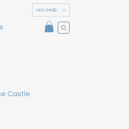
HKD (HK$)
購
ce Castle