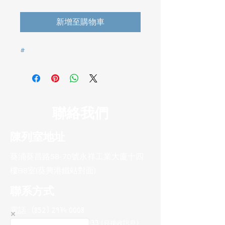
新增至購物車
#
聯絡我們
陳列室地址
葵涌葵昌路58-70號永祥工業大廈十四
樓B8室(葵興港鐵站對面)
聯系方式
電話 :
(852) 2974 0008
Whatsapp :
(852) 9665 2733
(只接收訊息
)