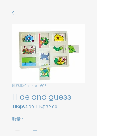
庫存單位： me-1608
Hide and guess
 HK$64.00 
HK$32.00
一般價格
促銷價格
數量
*