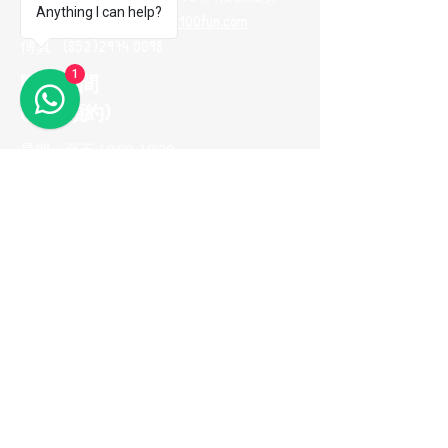
Anything I can help?
電郵地址 :
me100fun@me100fun.com
傳真 :
(852)2974 0098
1
開放時間
(只供預約)
星期一至五 10:00-18:30
星期六日及公眾假期只供預約
(如需參觀陳列室，請預早一天用
Whatsapp與我們聯繫，以便安排)
立即加入我們的
會員推薦計劃！
© 2026 ME100fun 版權所有
隱私權政策