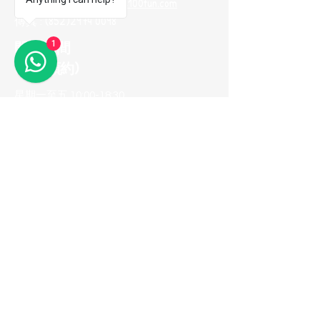
電郵地址 :
me100fun@me100fun.com
傳真 :
(852)2974 0098
開放時間
1
(只供預約)
星期一至五 10:00-18:30
星期六日及公眾假期只供預約
(如需參觀陳列室，請預早一天用
Whatsapp與我們聯繫，以便安排)
立即加入我們的
會員推薦計劃！
© 2026 ME100fun 版權所有
隱私權政策
無障礙聲明