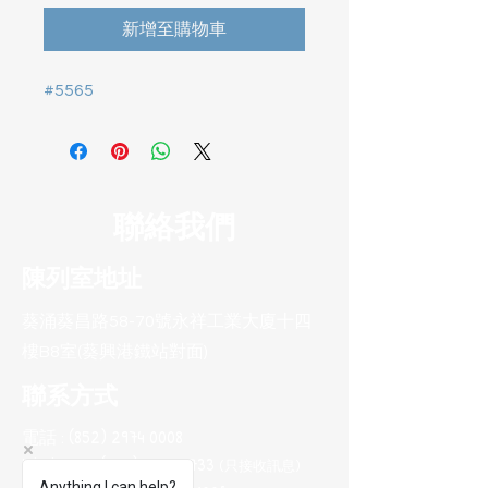
新增至購物車
#5565
聯絡我們
陳列室地址
葵涌葵昌路58-70號永祥工業大廈十四
樓B8室(葵興港鐵站對面)
聯系方式
電話 :
(852) 2974 0008
Whatsapp :
(852) 9665 2733
(只接收訊息
)
Anything I can help?