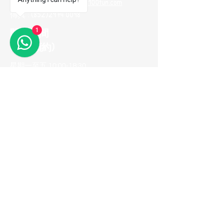
電郵地址 :
me100fun@me100fun.com
傳真 :
(852)2974 0098
開放時間
1
(只供預約)
星期一至五 10:00-18:30
星期六日及公眾假期只供預約
(如需參觀陳列室，請預早一天用
Whatsapp與我們聯繫，以便安排)
立即加入我們的
會員推薦計劃！
© 2026 ME100fun 版權所有
隱私權政策
無障礙聲明