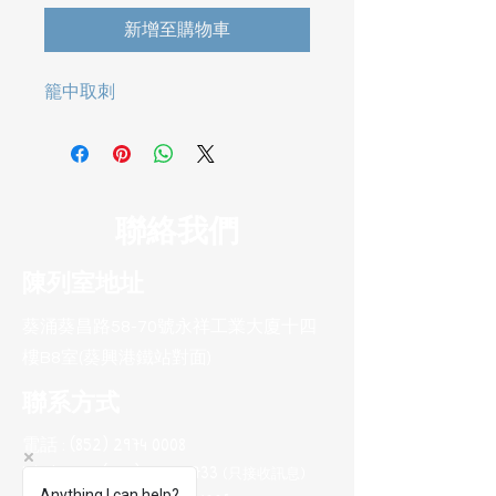
新增至購物車
籠中取刺
聯絡我們
陳列室地址
葵涌葵昌路58-70號永祥工業大廈十四
樓B8室(葵興港鐵站對面)
聯系方式
電話 :
(852) 2974 0008
Whatsapp :
(852) 9665 2733
(只接收訊息
)
Anything I can help?