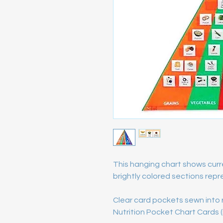
This hanging chart shows curre
brightly colored sections rep
Clear card pockets sewn into 
Nutrition Pocket Chart Cards (