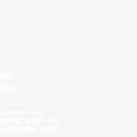
時間
預約)
10:00-18:30
及公眾假期只供預約
參觀陳列室，請預早一天用
sapp與我們聯繫，以便安