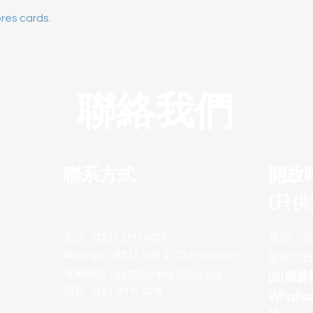
res cards.
聯絡我們
聯系方式
開放
(只供
電話 : (852) 2974 0008
十
星期一至五 
Whatsapp : (852) 9665 2733
(只接收訊息
)
星期六日
電郵地址 :
me100fun@me100fun.com
(如需
傳真 : (852)2974 0098
What