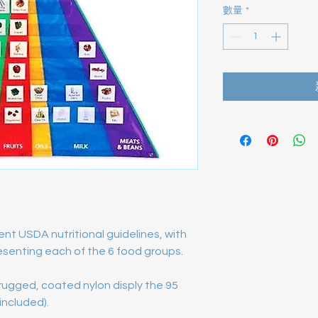
數量
*
nt USDA nutritional guidelines, with
resenting each of the 6 food groups.
rugged, coated nylon disply the 95
included).