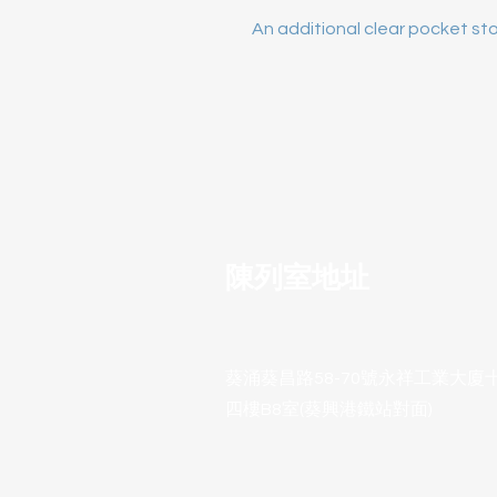
An additional clear pocket sto
陳列室地址
葵涌葵昌路58-70號永祥工業大廈
四樓B8室(葵興港鐵站對面)