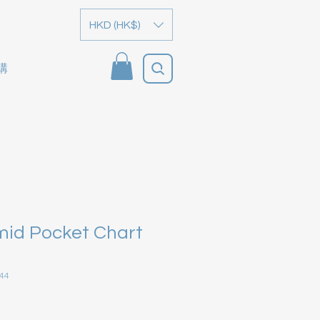
HKD (HK$)
購
id Pocket Chart
44