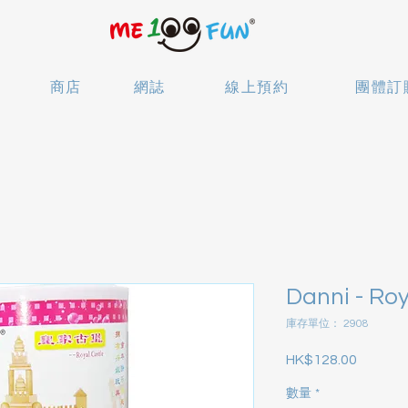
商店
網誌
線上預約
團體訂
Danni - Roy
庫存單位： 2908
HK$128.00
價格
數量
*