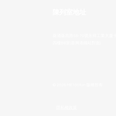
陳列室地址
葵涌葵昌路58-70號永祥工業大廈
四樓B8室(葵興港鐵站對面)
© 2026 ME100fun 版權所有
隱私權政策