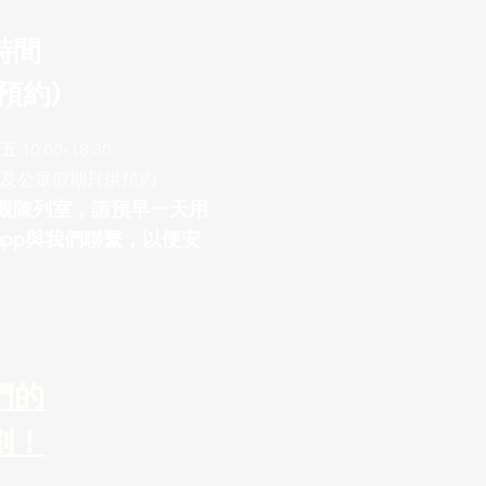
時間
預約)
10:00-18:30
及公眾假期只供預約
參觀陳列室，請預早一天用
sapp與我們聯繫，以便安
們的
劃！