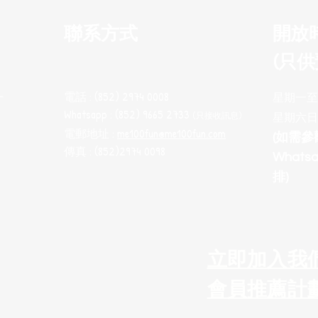
聯系方式
開放
(只供
電話 : (852) 2974 0008
十
星期一至五 
Whatsapp : (852) 9665 2733
(只接收訊息
)
星期六日
電郵地址 :
me100fun@me100fun.com
(如需
傳真 : (852)2974 0098
What
排)
立即加入我
會員推薦計