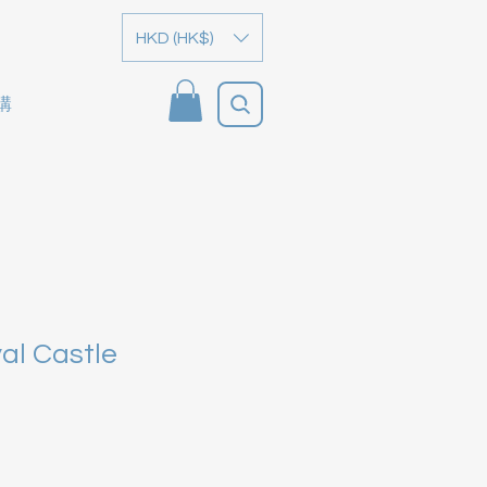
HKD (HK$)
購
al Castle