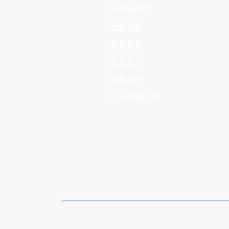
無障礙聲明
運輸政策
服務條款
退貨政策
​關於我們
會員獎勵計劃