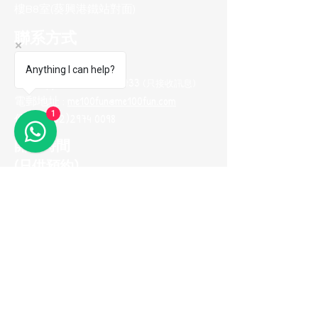
樓B8室(葵興港鐵站對面)
聯系方式
電話 :
(852) 2974 0008
Anything I can help?
Whatsapp :
(852) 9665 2733
(只接收訊息
)
電郵地址 :
me100fun@me100fun.com
1
傳真 :
(852)2974 0098
開放時間
(只供預約)
星期一至五 10:00-18:30
星期六日及公眾假期只供預約
(如需參觀陳列室，請預早一天用
Whatsapp與我們聯繫，以便安排)
立即加入我們的
會員推薦計劃！