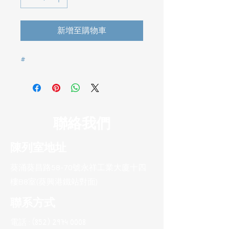
新增至購物車
聯絡我們
陳列室地址
葵涌葵昌路58-70號永祥工業大廈十四
樓B8室(葵興港鐵站對面)
聯系方式
電話 :
(852) 2974 0008