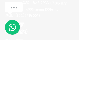
Whatsapp :
(852) 9665 2733
(只接收訊息
)
電郵地址 :
me100fun@me100fun.com
傳真 :
(852)2974 0098
開放時間
(只供預約)
星期一至五 10:00-18:30
星期六日及公眾假期只供預約
(如需參觀陳列室，請預早一天用
Whatsapp與我們聯繫，以便安排)
立即加入我們的
會員推薦計劃！
© 2026 ME100fun 版權所有
隱私權政策