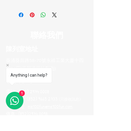
聯絡我們
陳列室地址
葵涌葵昌路58-70號永祥工業大廈十四
樓B8室(葵興港鐵站對面)
Anything I can help?
聯系方式
電話 :
(852) 2974 0008
1
Whatsapp :
(852) 9665 2733
(只接收訊息
)
電郵地址 :
me100fun@me100fun.com
傳真 :
(852)2974 0098
開放時間