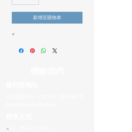
新增至購物車
#
聯絡我們
陳列室地址
葵涌葵昌路58-70號永祥工業大廈十四
樓B8室(葵興港鐵站對面)
聯系方式
電話 :
(852) 2974 0008