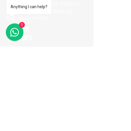
Whatsapp :
(852) 9665 2733
(只接收訊息
)
Anything I can help?
電郵地址 :
me100fun@me100fun.com
傳真 :
(852)2974 0098
1
開放時間
(只供預約)
星期一至五 10:00-18:30
星期六日及公眾假期只供預約
(如需參觀陳列室，請預早一天用
Whatsapp與我們聯繫，以便安排)
立即加入我們的
會員推薦計劃！
© 2026 ME100fun 版權所有
隱私權政策