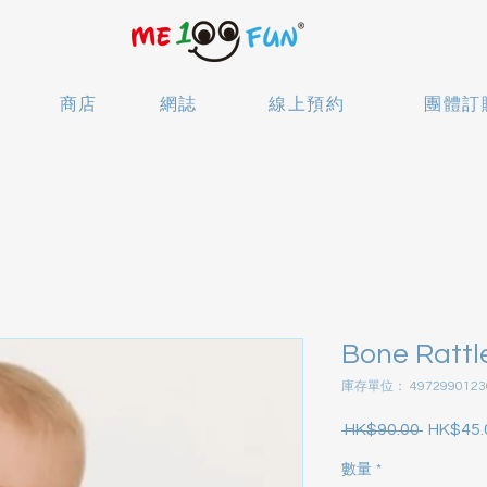
商店
網誌
線上預約
團體訂
Bone Rattl
庫存單位： 4972990123
 HK$90.00 
HK$45.
一
般
數量
*
價