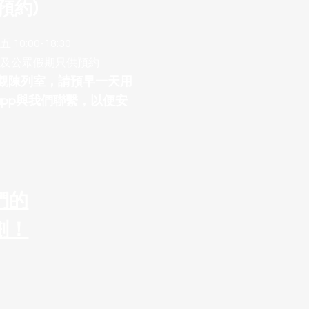
預約)
10:00-18:30
及公眾假期只供預約
參觀陳列室，請預早一天用
sapp與我們聯繫，以便安
們的
劃！