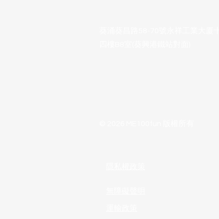
葵涌葵昌路58-70號永祥工業大廈
四樓B8室(葵興港鐵站對面)
© 2026 ME100fun 版權所有
隱私權政策
無障礙聲明
運輸政策