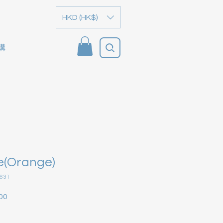
HKD (HK$)
購
e(Orange)
631
00
促
銷
價