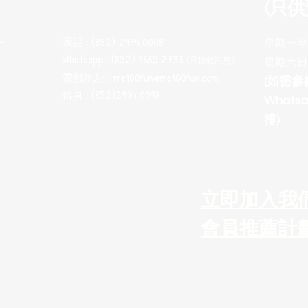
(只供
電話 : (852) 2974 0008
十
星期一至五 
Whatsapp : (852) 9665 2733
(只接收訊息
)
星期六日
電郵地址 :
me100fun@me100fun.com
(如需
傳真 : (852)2974 0098
What
排)
立即加入我
會員推薦計