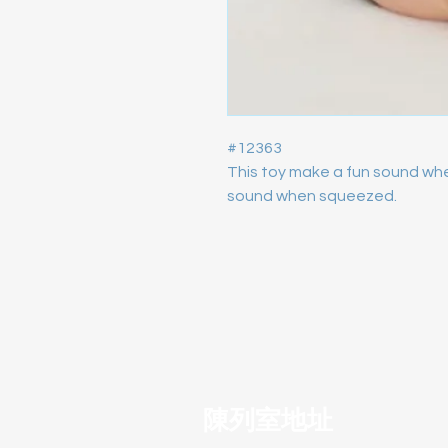
#12363

This toy make a fun sound when
sound when squeezed.
陳列室地址