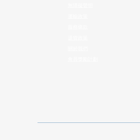
無障礙聲明
運輸政策
服務條款
退貨政策
​關於我們
會員獎勵計劃