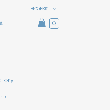
HKD (HK$)
購
ctory
.00
格
促銷價格