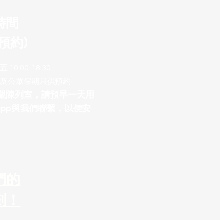
時間
預約)
10:00-18:30
及公眾假期只供預約
參觀陳列室，請預早一天用
sapp與我們聯繫，以便安
們的
劃！