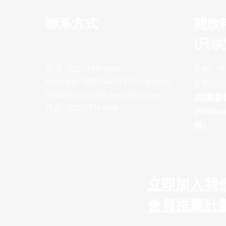
聯系方式
開放
(只供
電話 : (852) 2974 0008
十
星期一至五 
Whatsapp : (852) 9665 2733
(只接收訊息
)
星期六日
電郵地址 :
me100fun@me100fun.com
(如需
傳真 : (852)2974 0098
What
排)
立即加入我
會員推薦計