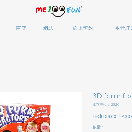
商店
網誌
線上預約
團體訂
3D form fa
庫存單位： 2620
 HK$138.00 
HK$69
一般價
數量
*