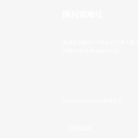
陳列室地址
葵涌葵昌路58-70號永祥工業大廈
四樓B8室(葵興港鐵站對面)
© 2026 ME100fun 版權所有
隱私權政策